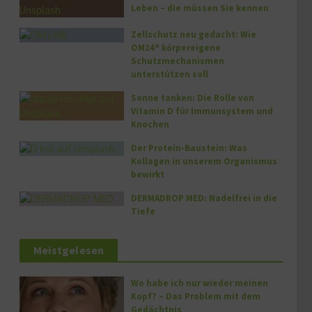
Leben – die müssen Sie kennen
Zellschutz neu gedacht: Wie
OM24® körpereigene
Schutzmechanismen
unterstützen soll
Sonne tanken: Die Rolle von
Vitamin D für Immunsystem und
Knochen
Der Protein-Baustein: Was
Kollagen in unserem Organismus
bewirkt
DERMADROP MED: Nadelfrei in die
Tiefe
Meistgelesen
Wo habe ich nur wieder meinen
Kopf? – Das Problem mit dem
Gedächtnis