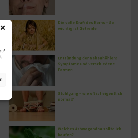
Die volle Kraft des Korns – So
wichtig ist Getreide
auf
t,
Entzündung der Nebenhöhlen:
Symptome und verschiedene
Formen
en
Stuhlgang – wie oft ist eigentlich
normal?
Welches Ashwagandha sollte ich
kaufen?