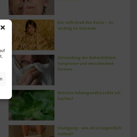
Die volle Kraft des Korns – So
wichtig ist Getreide
auf
t,
Entzündung der Nebenhöhlen:
Symptome und verschiedene
Formen
en
Welches Ashwagandha sollte ich
kaufen?
Stuhlgang – wie oft ist eigentlich
normal?