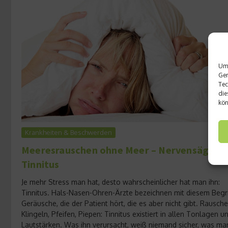
Um 
Ger
Tec
die
kön
Krankheiten & Beschwerden
Meeresrauschen ohne Meer – Nervensäge
Tinnitus
Je mehr Stress man hat, desto wahrscheinlicher hat man ihn:
Tinnitus. Hals-Nasen-Ohren-Ärzte bezeichnen mit diesem Begri
Geräusche, die der Patient hört, die es aber nicht gibt. Rausche
Klingeln, Pfeifen, Piepen: Tinnitus existiert in allen Tonlagen u
Lautstärken. Was ihn verursacht, weiß niemand sicher, was ma