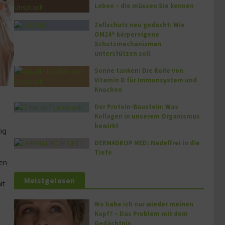
Leben – die müssen Sie kennen
Zellschutz neu gedacht: Wie
OM24® körpereigene
Schutzmechanismen
unterstützen soll
Sonne tanken: Die Rolle von
Vitamin D für Immunsystem und
Knochen
Der Protein-Baustein: Was
Kollagen in unserem Organismus
bewirkt
ung
DERMADROP MED: Nadelfrei in die
Tiefe
en
Meistgelesen
it
Wo habe ich nur wieder meinen
Kopf? – Das Problem mit dem
Gedächtnis