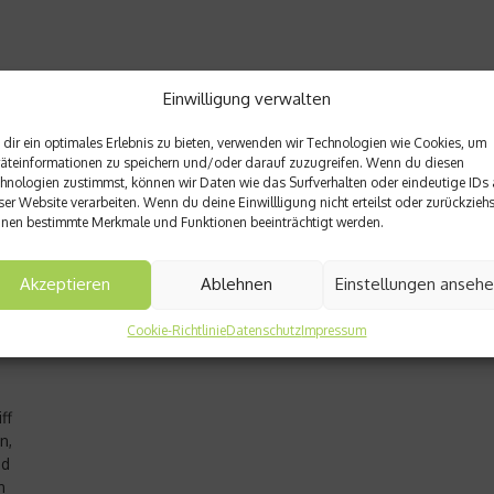
Einwilligung verwalten
dir ein optimales Erlebnis zu bieten, verwenden wir Technologien wie Cookies, um
äteinformationen zu speichern und/oder darauf zuzugreifen. Wenn du diesen
hnologien zustimmst, können wir Daten wie das Surfverhalten oder eindeutige IDs 
ser Website verarbeiten. Wenn du deine Einwillligung nicht erteilst oder zurückziehs
nen bestimmte Merkmale und Funktionen beeinträchtigt werden.
Akzeptieren
Ablehnen
Einstellungen anseh
Cookie-Richtlinie
Datenschutz
Impressum
ff
n,
nd
n