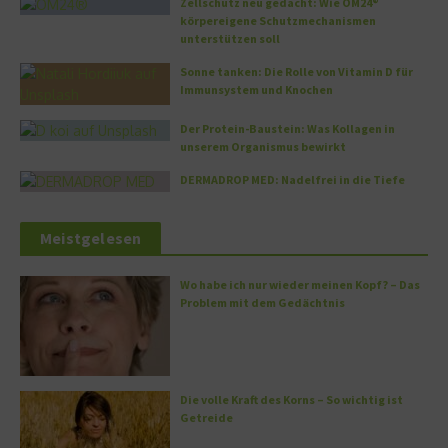
Zellschutz neu gedacht: Wie OM24®
körpereigene Schutzmechanismen
unterstützen soll
Sonne tanken: Die Rolle von Vitamin D für
Immunsystem und Knochen
Der Protein-Baustein: Was Kollagen in
unserem Organismus bewirkt
DERMADROP MED: Nadelfrei in die Tiefe
Meistgelesen
Wo habe ich nur wieder meinen Kopf? – Das
Problem mit dem Gedächtnis
Die volle Kraft des Korns – So wichtig ist
Getreide