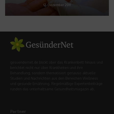
12. Dezember 2011
gesuendernet.de blickt über das Krankenbett hinaus und
berichtet nicht nur über Krankheiten und ihre
Behandlung, sondern thematisiert genauso aktuelle
Studien und Nachrichten aus den Bereichen Wellness
und gesunde Ernährung. Regelmäßige Expertenbeiträge
runden das unterhaltsame Gesundheitsmagazin ab.
Partner