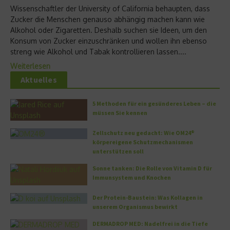
Wissenschaftler der University of California behaupten, dass
Zucker die Menschen genauso abhängig machen kann wie
Alkohol oder Zigaretten. Deshalb suchen sie Ideen, um den
Konsum von Zucker einzuschränken und wollen ihn ebenso
streng wie Alkohol und Tabak kontrollieren lassen....
Weiterlesen
Aktuelles
5 Methoden für ein gesünderes Leben – die
müssen Sie kennen
Zellschutz neu gedacht: Wie OM24®
körpereigene Schutzmechanismen
unterstützen soll
Sonne tanken: Die Rolle von Vitamin D für
Immunsystem und Knochen
Der Protein-Baustein: Was Kollagen in
unserem Organismus bewirkt
DERMADROP MED: Nadelfrei in die Tiefe