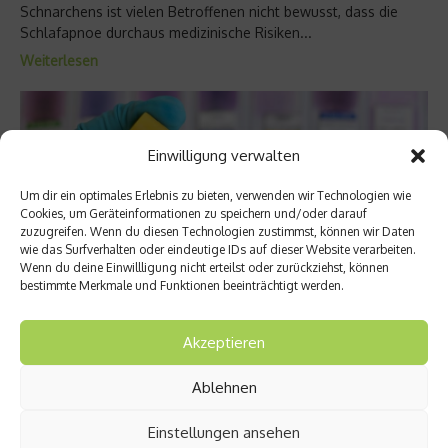
Schnarchens ist vielen Betroffenen nicht bewusst, dass die
Schlafapnoe durchaus medizinische Risiken...
Weiterlesen
Einwilligung verwalten
Um dir ein optimales Erlebnis zu bieten, verwenden wir Technologien wie
Cookies, um Geräteinformationen zu speichern und/oder darauf
zuzugreifen. Wenn du diesen Technologien zustimmst, können wir Daten
wie das Surfverhalten oder eindeutige IDs auf dieser Website verarbeiten.
Wenn du deine Einwillligung nicht erteilst oder zurückziehst, können
bestimmte Merkmale und Funktionen beeinträchtigt werden.
Krankheiten & Beschwerden
Akzeptieren
Was ist Zika – wie gefährlich der Virus ist
Ablehnen
Derzeit breitet sich das Zika-Virus rasant in Südamerika aus.
Inzwischen hat die WHO Alarm geschlagen und warnt vor
Einstellungen ansehen