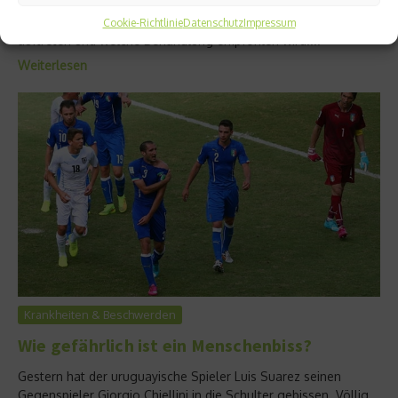
einer weit größeren Ausbreitung. Wir erklären, wie sich das
Zika-Virus verbreitet, welche Symptome und Komplikationen
Cookie-Richtlinie
Datenschutz
Impressum
auftreten und welche Behandlung empfohlen wird....
Weiterlesen
Krankheiten & Beschwerden
Wie gefährlich ist ein Menschenbiss?
Gestern hat der uruguayische Spieler Luis Suarez seinen
Gegenspieler Giorgio Chiellini in die Schulter gebissen. Völlig