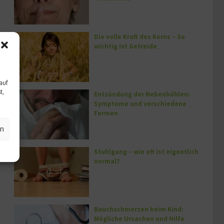
Die volle Kraft des Korns – So
wichtig ist Getreide
auf
t,
Entzündung der Nebenhöhlen:
Symptome und verschiedene
Formen
en
Stuhlgang – wie oft ist eigentlich
normal?
Bauchschmerzen beim Kind:
Mögliche Ursachen und Hilfe