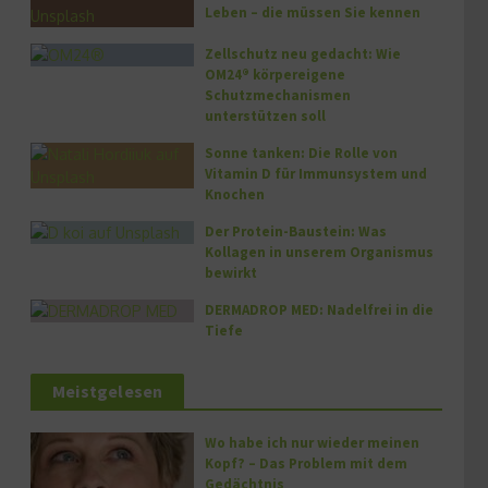
Leben – die müssen Sie kennen
Zellschutz neu gedacht: Wie
OM24® körpereigene
Schutzmechanismen
unterstützen soll
Sonne tanken: Die Rolle von
Vitamin D für Immunsystem und
Knochen
Der Protein-Baustein: Was
Kollagen in unserem Organismus
bewirkt
DERMADROP MED: Nadelfrei in die
Tiefe
Meistgelesen
Wo habe ich nur wieder meinen
Kopf? – Das Problem mit dem
Gedächtnis