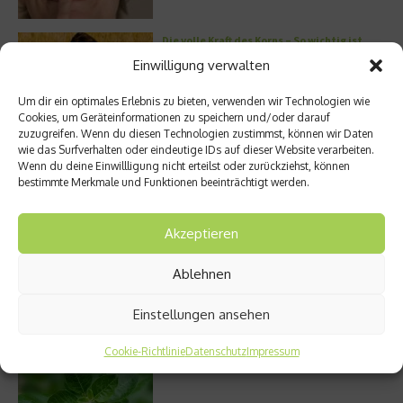
Die volle Kraft des Korns – So wichtig ist
Getreide
Einwilligung verwalten
Um dir ein optimales Erlebnis zu bieten, verwenden wir Technologien wie
Cookies, um Geräteinformationen zu speichern und/oder darauf
zuzugreifen. Wenn du diesen Technologien zustimmst, können wir Daten
Entzündung der Nebenhöhlen: Symptome
wie das Surfverhalten oder eindeutige IDs auf dieser Website verarbeiten.
und verschiedene Formen
Wenn du deine Einwillligung nicht erteilst oder zurückziehst, können
bestimmte Merkmale und Funktionen beeinträchtigt werden.
Akzeptieren
Stuhlgang – wie oft ist eigentlich normal?
Ablehnen
Einstellungen ansehen
Welches Ashwagandha sollte ich kaufen?
Cookie-Richtlinie
Datenschutz
Impressum