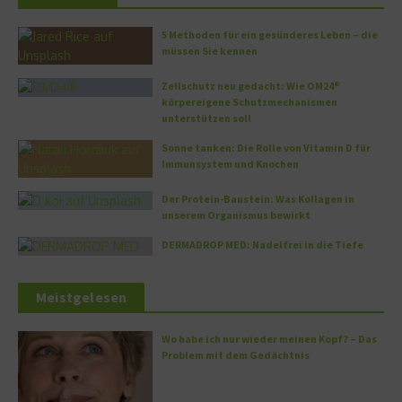
5 Methoden für ein gesünderes Leben – die
müssen Sie kennen
Zellschutz neu gedacht: Wie OM24®
körpereigene Schutzmechanismen
unterstützen soll
Sonne tanken: Die Rolle von Vitamin D für
Immunsystem und Knochen
Der Protein-Baustein: Was Kollagen in
unserem Organismus bewirkt
DERMADROP MED: Nadelfrei in die Tiefe
Meistgelesen
Wo habe ich nur wieder meinen Kopf? – Das
Problem mit dem Gedächtnis