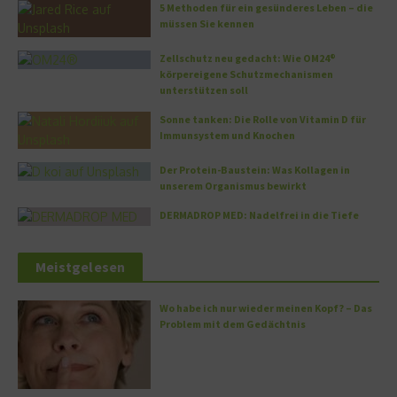
5 Methoden für ein gesünderes Leben – die
müssen Sie kennen
Zellschutz neu gedacht: Wie OM24®
körpereigene Schutzmechanismen
unterstützen soll
Sonne tanken: Die Rolle von Vitamin D für
Immunsystem und Knochen
Der Protein-Baustein: Was Kollagen in
unserem Organismus bewirkt
DERMADROP MED: Nadelfrei in die Tiefe
Meistgelesen
Wo habe ich nur wieder meinen Kopf? – Das
Problem mit dem Gedächtnis