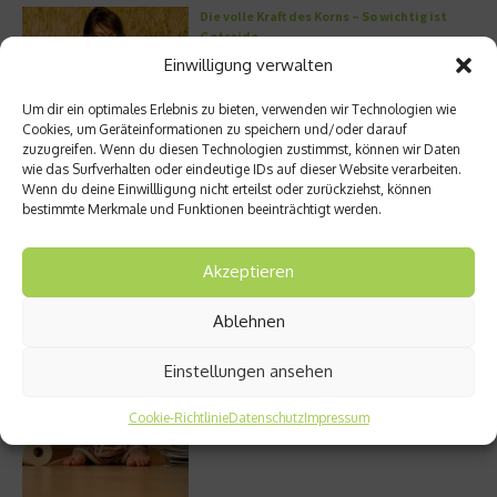
Die volle Kraft des Korns – So wichtig ist
Getreide
Einwilligung verwalten
Um dir ein optimales Erlebnis zu bieten, verwenden wir Technologien wie
Cookies, um Geräteinformationen zu speichern und/oder darauf
Entzündung der Nebenhöhlen: Symptome
zuzugreifen. Wenn du diesen Technologien zustimmst, können wir Daten
und verschiedene Formen
wie das Surfverhalten oder eindeutige IDs auf dieser Website verarbeiten.
Wenn du deine Einwillligung nicht erteilst oder zurückziehst, können
bestimmte Merkmale und Funktionen beeinträchtigt werden.
Akzeptieren
Welches Ashwagandha sollte ich kaufen?
Ablehnen
Einstellungen ansehen
Stuhlgang – wie oft ist eigentlich normal?
Cookie-Richtlinie
Datenschutz
Impressum