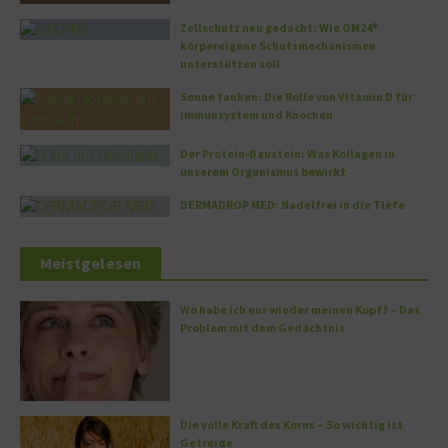
Zellschutz neu gedacht: Wie OM24®
körpereigene Schutzmechanismen
unterstützen soll
Sonne tanken: Die Rolle von Vitamin D für
Immunsystem und Knochen
Der Protein-Baustein: Was Kollagen in
unserem Organismus bewirkt
DERMADROP MED: Nadelfrei in die Tiefe
Meistgelesen
Wo habe ich nur wieder meinen Kopf? – Das
Problem mit dem Gedächtnis
Die volle Kraft des Korns – So wichtig ist
Getreide