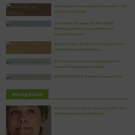
5 Methoden für ein gesünderes Leben – die
müssen Sie kennen
Zellschutz neu gedacht: Wie OM24®
körpereigene Schutzmechanismen
unterstützen soll
Sonne tanken: Die Rolle von Vitamin D für
Immunsystem und Knochen
Der Protein-Baustein: Was Kollagen in
unserem Organismus bewirkt
DERMADROP MED: Nadelfrei in die Tiefe
Meistgelesen
Wo habe ich nur wieder meinen Kopf? – Das
Problem mit dem Gedächtnis