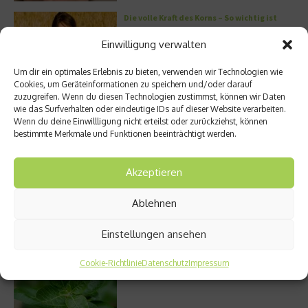
Die volle Kraft des Korns – So wichtig ist
Getreide
Einwilligung verwalten
Um dir ein optimales Erlebnis zu bieten, verwenden wir Technologien wie
Cookies, um Geräteinformationen zu speichern und/oder darauf
zuzugreifen. Wenn du diesen Technologien zustimmst, können wir Daten
Entzündung der Nebenhöhlen: Symptome
wie das Surfverhalten oder eindeutige IDs auf dieser Website verarbeiten.
und verschiedene Formen
Wenn du deine Einwillligung nicht erteilst oder zurückziehst, können
bestimmte Merkmale und Funktionen beeinträchtigt werden.
Akzeptieren
Stuhlgang – wie oft ist eigentlich normal?
Ablehnen
Einstellungen ansehen
Welches Ashwagandha sollte ich kaufen?
Cookie-Richtlinie
Datenschutz
Impressum