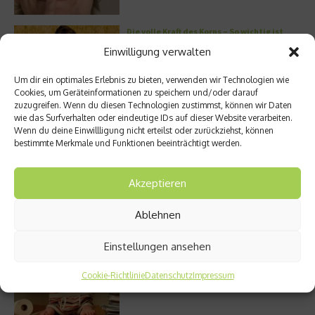
Die volle Kraft des Korns – So wichtig ist
Getreide
Einwilligung verwalten
Um dir ein optimales Erlebnis zu bieten, verwenden wir Technologien wie
Cookies, um Geräteinformationen zu speichern und/oder darauf
zuzugreifen. Wenn du diesen Technologien zustimmst, können wir Daten
Entzündung der Nebenhöhlen: Symptome
wie das Surfverhalten oder eindeutige IDs auf dieser Website verarbeiten.
und verschiedene Formen
Wenn du deine Einwillligung nicht erteilst oder zurückziehst, können
bestimmte Merkmale und Funktionen beeinträchtigt werden.
Akzeptieren
Welches Ashwagandha sollte ich kaufen?
Ablehnen
Einstellungen ansehen
Stuhlgang – wie oft ist eigentlich normal?
Cookie-Richtlinie
Datenschutz
Impressum