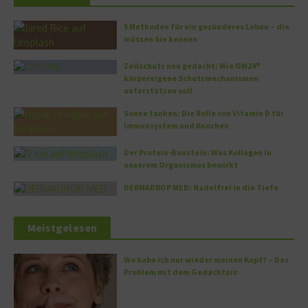
5 Methoden für ein gesünderes Leben – die
müssen Sie kennen
Zellschutz neu gedacht: Wie OM24®
körpereigene Schutzmechanismen
unterstützen soll
Sonne tanken: Die Rolle von Vitamin D für
Immunsystem und Knochen
Der Protein-Baustein: Was Kollagen in
unserem Organismus bewirkt
DERMADROP MED: Nadelfrei in die Tiefe
Meistgelesen
Wo habe ich nur wieder meinen Kopf? – Das
Problem mit dem Gedächtnis