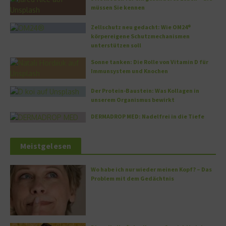
müssen Sie kennen
Zellschutz neu gedacht: Wie OM24®
körpereigene Schutzmechanismen
unterstützen soll
Sonne tanken: Die Rolle von Vitamin D für
Immunsystem und Knochen
Der Protein-Baustein: Was Kollagen in
unserem Organismus bewirkt
DERMADROP MED: Nadelfrei in die Tiefe
Meistgelesen
Wo habe ich nur wieder meinen Kopf? – Das
Problem mit dem Gedächtnis