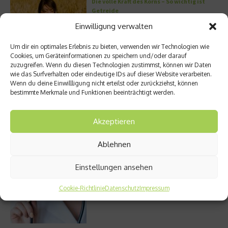
Die volle Kraft des Korns – So wichtig ist
Getreide
Einwilligung verwalten
Um dir ein optimales Erlebnis zu bieten, verwenden wir Technologien wie
Cookies, um Geräteinformationen zu speichern und/oder darauf
Entzündung der Nebenhöhlen: Symptome
zuzugreifen. Wenn du diesen Technologien zustimmst, können wir Daten
und verschiedene Formen
wie das Surfverhalten oder eindeutige IDs auf dieser Website verarbeiten.
Wenn du deine Einwillligung nicht erteilst oder zurückziehst, können
bestimmte Merkmale und Funktionen beeinträchtigt werden.
Stuhlgang – wie oft ist eigentlich normal?
Akzeptieren
Ablehnen
Einstellungen ansehen
Bauchschmerzen beim Kind: Mögliche
Ursachen und Hilfe
Cookie-Richtlinie
Datenschutz
Impressum