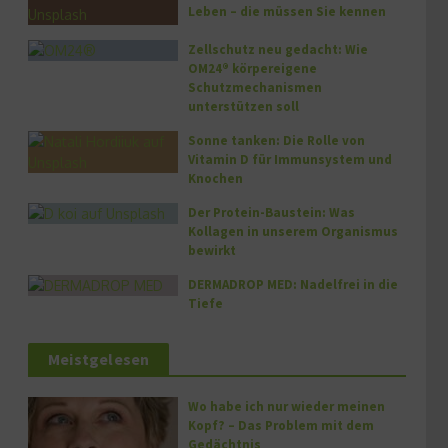
Leben – die müssen Sie kennen
Zellschutz neu gedacht: Wie
OM24® körpereigene
Schutzmechanismen
unterstützen soll
Sonne tanken: Die Rolle von
Vitamin D für Immunsystem und
Knochen
Der Protein-Baustein: Was
Kollagen in unserem Organismus
bewirkt
DERMADROP MED: Nadelfrei in die
Tiefe
Meistgelesen
Wo habe ich nur wieder meinen
Kopf? – Das Problem mit dem
Gedächtnis