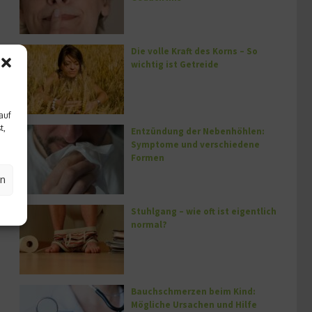
Die volle Kraft des Korns – So
wichtig ist Getreide
auf
t,
Entzündung der Nebenhöhlen:
Symptome und verschiedene
Formen
en
Stuhlgang – wie oft ist eigentlich
normal?
Bauchschmerzen beim Kind:
Mögliche Ursachen und Hilfe