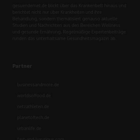
gesuendernet.de blickt über das Krankenbett hinaus und
berichtet nicht nur über Krankheiten und ihre
Behandlung, sondern thematisiert genauso aktuelle
Studien und Nachrichten aus den Bereichen Wellness
und gesunde Ernährung. Regelmäßige Expertenbeiträge
runden das unterhaltsame Gesundheitsmagazin ab.
Partner
businessandmore.de
worldsoffood.de
netzathleten.de
planetoftech.de
urbanlife.de
fast-and-luxurious.com