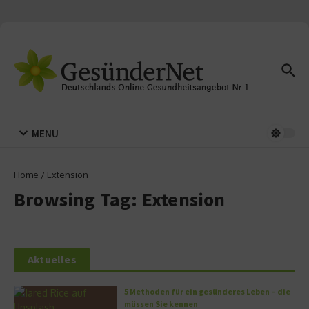
Zum Inhalt springen
MENU
Home
/
Extension
Browsing Tag: Extension
Aktuelles
5 Methoden für ein gesünderes Leben – die
müssen Sie kennen