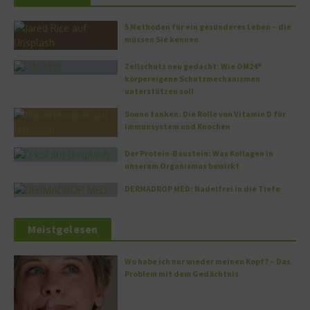
5 Methoden für ein gesünderes Leben – die
müssen Sie kennen
Zellschutz neu gedacht: Wie OM24®
körpereigene Schutzmechanismen
unterstützen soll
Sonne tanken: Die Rolle von Vitamin D für
Immunsystem und Knochen
Der Protein-Baustein: Was Kollagen in
unserem Organismus bewirkt
DERMADROP MED: Nadelfrei in die Tiefe
Meistgelesen
Wo habe ich nur wieder meinen Kopf? – Das
Problem mit dem Gedächtnis