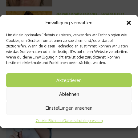
Die volle Kraft des Korns – So wichtig ist
Getreide
Einwilligung verwalten
Um dir ein optimales Erlebnis zu bieten, verwenden wir Technologien wie
Cookies, um Geräteinformationen zu speichern und/oder darauf
zuzugreifen. Wenn du diesen Technologien zustimmst, können wir Daten
Entzündung der Nebenhöhlen: Symptome
wie das Surfverhalten oder eindeutige IDs auf dieser Website verarbeiten.
und verschiedene Formen
Wenn du deine Einwillligung nicht erteilst oder zurückziehst, können
bestimmte Merkmale und Funktionen beeinträchtigt werden.
Akzeptieren
Stuhlgang – wie oft ist eigentlich normal?
Ablehnen
Einstellungen ansehen
Bauchschmerzen beim Kind: Mögliche
Cookie-Richtlinie
Datenschutz
Impressum
Ursachen und Hilfe