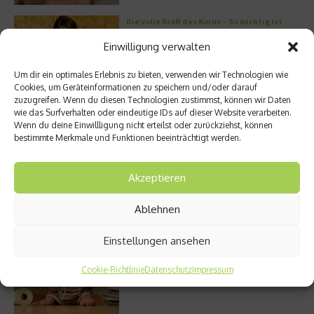
Die volle Kraft des Korns – So wichtig ist
Getreide
Einwilligung verwalten
Um dir ein optimales Erlebnis zu bieten, verwenden wir Technologien wie
Cookies, um Geräteinformationen zu speichern und/oder darauf
zuzugreifen. Wenn du diesen Technologien zustimmst, können wir Daten
Entzündung der Nebenhöhlen: Symptome
wie das Surfverhalten oder eindeutige IDs auf dieser Website verarbeiten.
und verschiedene Formen
Wenn du deine Einwillligung nicht erteilst oder zurückziehst, können
bestimmte Merkmale und Funktionen beeinträchtigt werden.
Akzeptieren
Welches Ashwagandha sollte ich kaufen?
Ablehnen
Einstellungen ansehen
Stuhlgang – wie oft ist eigentlich normal?
Cookie-Richtlinie
Datenschutz
Impressum