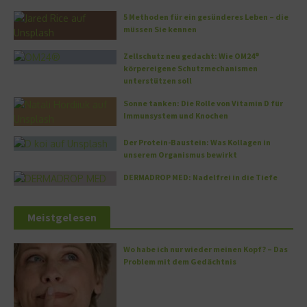
5 Methoden für ein gesünderes Leben – die
müssen Sie kennen
Zellschutz neu gedacht: Wie OM24®
körpereigene Schutzmechanismen
unterstützen soll
Sonne tanken: Die Rolle von Vitamin D für
Immunsystem und Knochen
Der Protein-Baustein: Was Kollagen in
unserem Organismus bewirkt
DERMADROP MED: Nadelfrei in die Tiefe
Meistgelesen
Wo habe ich nur wieder meinen Kopf? – Das
Problem mit dem Gedächtnis