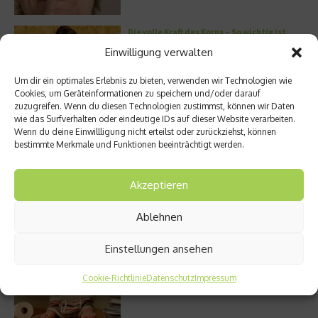
Die volle Kraft des Korns – So wichtig ist
Getreide
Einwilligung verwalten
Um dir ein optimales Erlebnis zu bieten, verwenden wir Technologien wie
Cookies, um Geräteinformationen zu speichern und/oder darauf
zuzugreifen. Wenn du diesen Technologien zustimmst, können wir Daten
Entzündung der Nebenhöhlen: Symptome
wie das Surfverhalten oder eindeutige IDs auf dieser Website verarbeiten.
und verschiedene Formen
Wenn du deine Einwillligung nicht erteilst oder zurückziehst, können
bestimmte Merkmale und Funktionen beeinträchtigt werden.
Akzeptieren
Welches Ashwagandha sollte ich kaufen?
Ablehnen
Einstellungen ansehen
Stuhlgang – wie oft ist eigentlich normal?
Cookie-Richtlinie
Datenschutz
Impressum