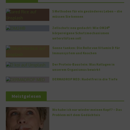
5 Methoden für ein gesünderes Leben – die
müssen Sie kennen
Zellschutz neu gedacht: Wie OM24®
körpereigene Schutzmechanismen
unterstützen soll
Sonne tanken: Die Rolle von Vitamin D für
Immunsystem und Knochen
Der Protein-Baustein: Was Kollagen in
unserem Organismus bewirkt
DERMADROP MED: Nadelfrei in die Tiefe
Meistgelesen
Wo habe ich nur wieder meinen Kopf? – Das
Problem mit dem Gedächtnis