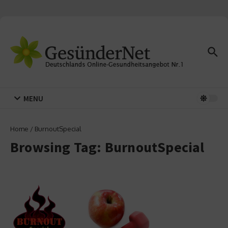
Zum Inhalt springen
MENU
Home
/
BurnoutSpecial
Browsing Tag: BurnoutSpecial