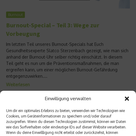
Burnout
Burnout-Special – Teil 3: Wege zur
Vorbeugung
Im letzten Teil unseres Burnout-Specials hat Euch
Gesundheitsexperte Slatco Sterzenbach gezeigt, wie man sich
anhand der Burnout-Uhr selber richtig einschätzt. In diesem
Teil geht es nun um die Präventionsmaßnahmen, die man
ergreifen kann, um einer möglichen Burnout-Gefährdung
entgegenzuwirken....
Weiterlesen
Einwilligung verwalten
Um dir ein optimales Erlebnis zu bieten, verwenden wir Technologien wie
Cookies, um Geräteinformationen zu speichern und/oder darauf
zuzugreifen. Wenn du diesen Technologien zustimmst, können wir Daten
wie das Surfverhalten oder eindeutige IDs auf dieser Website verarbeiten.
Wenn du deine Einwillligung nicht erteilst oder zurückziehst, können