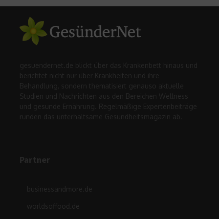
gesuendernet.de blickt über das Krankenbett hinaus und
berichtet nicht nur über Krankheiten und ihre
Behandlung, sondern thematisiert genauso aktuelle
Studien und Nachrichten aus den Bereichen Wellness
und gesunde Ernährung. Regelmäßige Expertenbeiträge
runden das unterhaltsame Gesundheitsmagazin ab.
Partner
businessandmore.de
worldsoffood.de