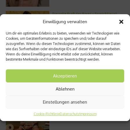
Die volle Kraft des Korns – So wichtig ist
Getreide
Einwilligung verwalten
Um dir ein optimales Erlebnis zu bieten, verwenden wir Technologien wie
Cookies, um Geräteinformationen zu speichern und/oder darauf
zuzugreifen. Wenn du diesen Technologien zustimmst, können wir Daten
Entzündung der Nebenhöhlen: Symptome
wie das Surfverhalten oder eindeutige IDs auf dieser Website verarbeiten.
und verschiedene Formen
Wenn du deine Einwillligung nicht erteilst oder zurückziehst, können
bestimmte Merkmale und Funktionen beeinträchtigt werden.
Akzeptieren
Welches Ashwagandha sollte ich kaufen?
Ablehnen
Einstellungen ansehen
Stuhlgang – wie oft ist eigentlich normal?
Cookie-Richtlinie
Datenschutz
Impressum