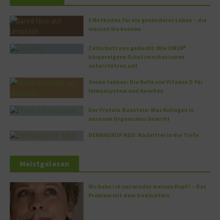
5 Methoden für ein gesünderes Leben – die
müssen Sie kennen
Zellschutz neu gedacht: Wie OM24®
körpereigene Schutzmechanismen
unterstützen soll
Sonne tanken: Die Rolle von Vitamin D für
Immunsystem und Knochen
Der Protein-Baustein: Was Kollagen in
unserem Organismus bewirkt
DERMADROP MED: Nadelfrei in die Tiefe
Meistgelesen
Wo habe ich nur wieder meinen Kopf? – Das
Problem mit dem Gedächtnis