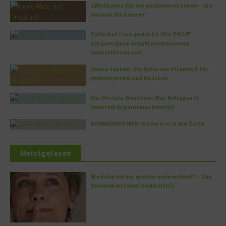
5 Methoden für ein gesünderes Leben – die
müssen Sie kennen
Zellschutz neu gedacht: Wie OM24®
körpereigene Schutzmechanismen
unterstützen soll
Sonne tanken: Die Rolle von Vitamin D für
Immunsystem und Knochen
Der Protein-Baustein: Was Kollagen in
unserem Organismus bewirkt
DERMADROP MED: Nadelfrei in die Tiefe
Meistgelesen
Wo habe ich nur wieder meinen Kopf? – Das
Problem mit dem Gedächtnis