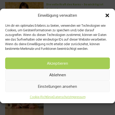
Die volle Kraft des Korns – So wichtig ist
Getreide
Einwilligung verwalten
Um dir ein optimales Erlebnis zu bieten, verwenden wir Technologien wie
Cookies, um Geräteinformationen zu speichern und/oder darauf
Entzündung der Nebenhöhlen: Symptome
zuzugreifen. Wenn du diesen Technologien zustimmst, können wir Daten
und verschiedene Formen
wie das Surfverhalten oder eindeutige IDs auf dieser Website verarbeiten.
Wenn du deine Einwillligung nicht erteilst oder zurückziehst, können
bestimmte Merkmale und Funktionen beeinträchtigt werden.
Akzeptieren
Welches Ashwagandha sollte ich kaufen?
Ablehnen
Einstellungen ansehen
Stuhlgang – wie oft ist eigentlich normal?
Cookie-Richtlinie
Datenschutz
Impressum