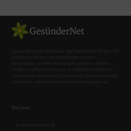
gesuendernet.de blickt über das Krankenbett hinaus und
berichtet nicht nur über Krankheiten und ihre
Behandlung, sondern thematisiert genauso aktuelle
Studien und Nachrichten aus den Bereichen Wellness
und gesunde Ernährung. Regelmäßige Expertenbeiträge
runden das unterhaltsame Gesundheitsmagazin ab.
Partner
businessandmore.de