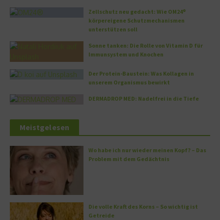
Zellschutz neu gedacht: Wie OM24®
körpereigene Schutzmechanismen
unterstützen soll
Sonne tanken: Die Rolle von Vitamin D für
Immunsystem und Knochen
Der Protein-Baustein: Was Kollagen in
unserem Organismus bewirkt
DERMADROP MED: Nadelfrei in die Tiefe
Meistgelesen
Wo habe ich nur wieder meinen Kopf? – Das
Problem mit dem Gedächtnis
Die volle Kraft des Korns – So wichtig ist
Getreide